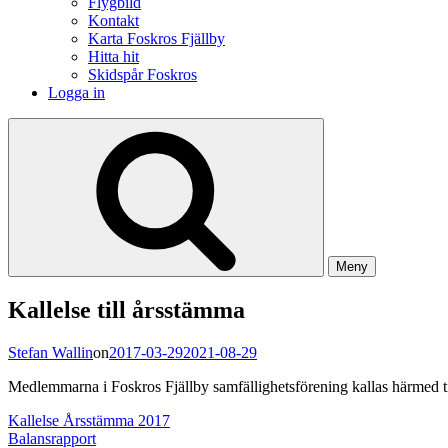
Flygbild
Kontakt
Karta Foskros Fjällby
Hitta hit
Skidspår Foskros
Logga in
Meny
Kallelse till årsstämma
Stefan Wallin
on
2017-03-29
2021-08-29
Medlemmarna i Foskros Fjällby samfällighetsförening kallas härmed ti
Kallelse Årsstämma 2017
Balansrapport