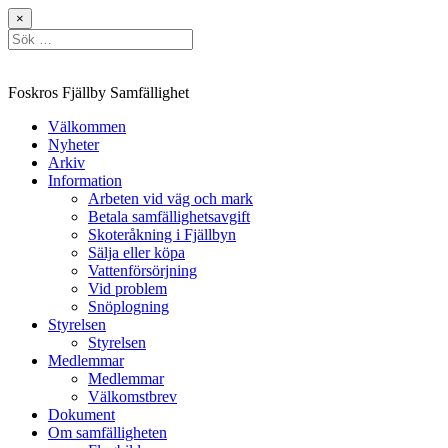
Hoppa
×
till
Sök
innehåll
efter:
Foskros Fjällby Samfällighet
Välkommen
Nyheter
Arkiv
Information
Arbeten vid väg och mark
Betala samfällighetsavgift
Skoteråkning i Fjällbyn
Sälja eller köpa
Vattenförsörjning
Vid problem
Snöplogning
Styrelsen
Styrelsen
Medlemmar
Medlemmar
Välkomstbrev
Dokument
Om samfälligheten