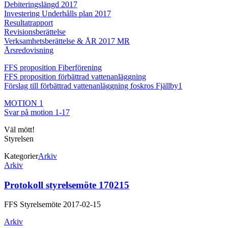
Debiteringslängd 2017
Investering Underhålls plan 2017
Resultatrapport
Revisionsberättelse
Verksamhetsberättelse & ÅR 2017 MR
Årsredovisning
FFS proposition Fiberförening
FFS proposition förbättrad vattenanläggning
Förslag till förbättrad vattenanläggning foskros Fjällby1
MOTION 1
Svar på motion 1-17
Väl mött!
Styrelsen
Kategorier
Arkiv
Inläggsnavigering
Arkiv
Protokoll styrelsemöte 170215
FFS Styrelsemöte 2017-02-15
Arkiv