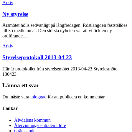
Inläggsnavigering
Arkiv
Ny styrelse
Årsmötet hölls sedvanligt på långfredagen. Röstlängden fastställdes
till 35 medlemmar. Den största nyheten var att vi fick en ny
ordförande.…
Arkiv
Styrelseprotokoll 2013-04-23
Här är protokollet från styrelsemötet 2013-04-23 Styrelesmöte
130423
Lämna ett svar
Du måste vara
inloggad
för att publicera en kommentar.
Länkar
Älvdalens kommun
Återvinningscentralen i Idre
Gränslandet