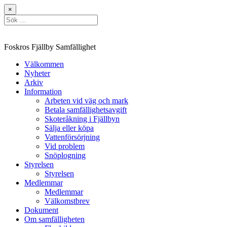
Hoppa
×
till
Sök
innehåll
efter:
Foskros Fjällby Samfällighet
Välkommen
Nyheter
Arkiv
Information
Arbeten vid väg och mark
Betala samfällighetsavgift
Skoteråkning i Fjällbyn
Sälja eller köpa
Vattenförsörjning
Vid problem
Snöplogning
Styrelsen
Styrelsen
Medlemmar
Medlemmar
Välkomstbrev
Dokument
Om samfälligheten