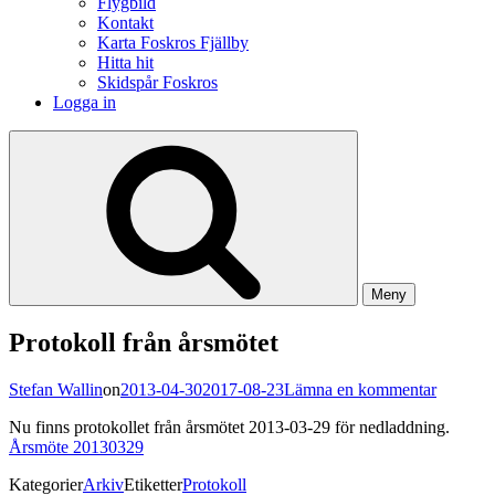
Flygbild
Kontakt
Karta Foskros Fjällby
Hitta hit
Skidspår Foskros
Logga in
Meny
Protokoll från årsmötet
på
Stefan Wallin
on
2013-04-30
2017-08-23
Lämna en kommentar
Protokol
Nu finns protokollet från årsmötet 2013-03-29 för nedladdning.
från
Årsmöte 20130329
årsmötet
Kategorier
Arkiv
Etiketter
Protokoll