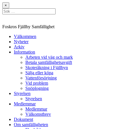
Hoppa
×
till
Sök
innehåll
efter:
Foskros Fjällby Samfällighet
Välkommen
Nyheter
Arkiv
Information
Arbeten vid väg och mark
Betala samfällighetsavgift
Skoteråkning i Fjällbyn
Sälja eller köpa
Vattenförsörjning
Vid problem
Snöplogning
Styrelsen
Styrelsen
Medlemmar
Medlemmar
Välkomstbrev
Dokument
Om samfälligheten