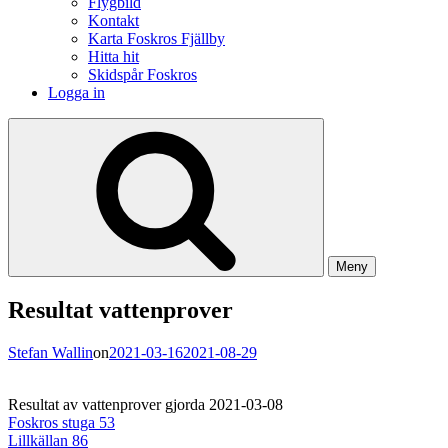
Flygbild
Kontakt
Karta Foskros Fjällby
Hitta hit
Skidspår Foskros
Logga in
Meny
Resultat vattenprover
Stefan Wallin
on
2021-03-16
2021-08-29
Resultat av vattenprover gjorda 2021-03-08
Foskros stuga 53
Lillkällan 86