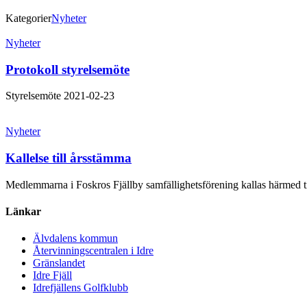
Kategorier
Nyheter
Inläggsnavigering
Nyheter
Protokoll styrelsemöte
Styrelsemöte 2021-02-23
Nyheter
Kallelse till årsstämma
Medlemmarna i Foskros Fjällby samfällighetsförening kallas härmed ti
Länkar
Älvdalens kommun
Återvinningscentralen i Idre
Gränslandet
Idre Fjäll
Idrefjällens Golfklubb