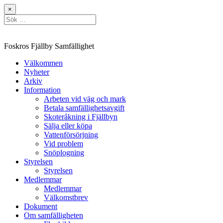
Hoppa
×
till
Sök
innehåll
efter:
Foskros Fjällby Samfällighet
Välkommen
Nyheter
Arkiv
Information
Arbeten vid väg och mark
Betala samfällighetsavgift
Skoteråkning i Fjällbyn
Sälja eller köpa
Vattenförsörjning
Vid problem
Snöplogning
Styrelsen
Styrelsen
Medlemmar
Medlemmar
Välkomstbrev
Dokument
Om samfälligheten