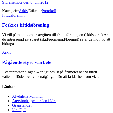
Styrelsemöte den 8 juni 2012
Kategorier
Arkiv
Etiketter
Protokoll
Inläggsnavigering
Fritidsförening
Foskros fritidsförening
Vi vill påminna om årsavgiften till fritidsföreningen (skidspåret).Är
du intresserad av spåret (skid/promenad/löpning) så är det hög tid att
bidraga…
Arkiv
Pågående styrelsearbete
· Vattenförsörjningen – enligt beslut på årsmötet har vi utrett
vattentillflödet och vattenåtgången för att få klarhet i om vi…
Länkar
Älvdalens kommun
Återvinningscentralen i Idre
Gränslandet
Idre Fjäll