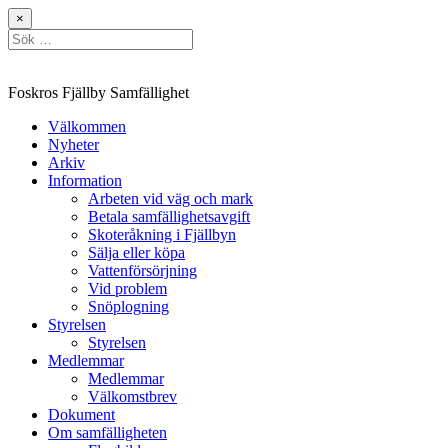
Hoppa
×
till
Sök
innehåll
efter:
Foskros Fjällby Samfällighet
Välkommen
Nyheter
Arkiv
Information
Arbeten vid väg och mark
Betala samfällighetsavgift
Skoteråkning i Fjällbyn
Sälja eller köpa
Vattenförsörjning
Vid problem
Snöplogning
Styrelsen
Styrelsen
Medlemmar
Medlemmar
Välkomstbrev
Dokument
Om samfälligheten