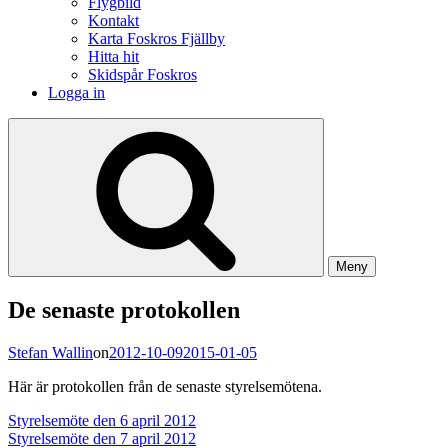
Flygbild
Kontakt
Karta Foskros Fjällby
Hitta hit
Skidspår Foskros
Logga in
Meny
De senaste protokollen
Stefan Wallin
on
2012-10-09
2015-01-05
Här är protokollen från de senaste styrelsemötena.
Styrelsemöte den 6 april 2012
Styrelsemöte den 7 april 2012