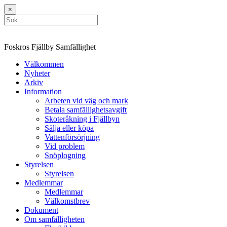
Hoppa
×
till
Sök
innehåll
efter:
Foskros Fjällby Samfällighet
Välkommen
Nyheter
Arkiv
Information
Arbeten vid väg och mark
Betala samfällighetsavgift
Skoteråkning i Fjällbyn
Sälja eller köpa
Vattenförsörjning
Vid problem
Snöplogning
Styrelsen
Styrelsen
Medlemmar
Medlemmar
Välkomstbrev
Dokument
Om samfälligheten