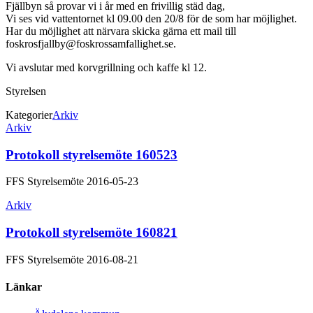
Fjällbyn så provar vi i år med en frivillig städ dag,
Vi ses vid vattentornet kl 09.00 den 20/8 för de som har möjlighet.
Har du möjlighet att närvara skicka gärna ett mail till
foskrosfjallby@foskrossamfallighet.se.
Vi avslutar med korvgrillning och kaffe kl 12.
Styrelsen
Kategorier
Arkiv
Inläggsnavigering
Arkiv
Protokoll styrelsemöte 160523
FFS Styrelsemöte 2016-05-23
Arkiv
Protokoll styrelsemöte 160821
FFS Styrelsemöte 2016-08-21
Länkar