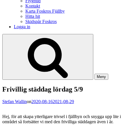
Flygbild
Kontakt
Karta Foskros Fjällby
Hitta hit
Skidspår Foskros
Logga in
Meny
Frivillig städdag lördag 5/9
Stefan Wallin
on
2020-08-16
2021-08-29
Hej, för att skapa ytterligare trivsel i fjällbyn och snygga upp lite i
området så fortsätter vi med den frivilliga städdagen även i år.