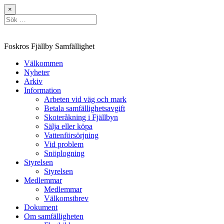
Hoppa
×
till
Sök
innehåll
efter:
Foskros Fjällby Samfällighet
Välkommen
Nyheter
Arkiv
Information
Arbeten vid väg och mark
Betala samfällighetsavgift
Skoteråkning i Fjällbyn
Sälja eller köpa
Vattenförsörjning
Vid problem
Snöplogning
Styrelsen
Styrelsen
Medlemmar
Medlemmar
Välkomstbrev
Dokument
Om samfälligheten