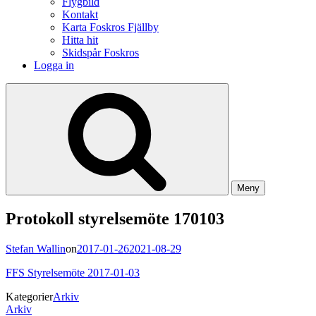
Flygbild
Kontakt
Karta Foskros Fjällby
Hitta hit
Skidspår Foskros
Logga in
Meny
Protokoll styrelsemöte 170103
Stefan Wallin
on
2017-01-26
2021-08-29
FFS Styrelsemöte 2017-01-03
Kategorier
Arkiv
Inläggsnavigering
Arkiv