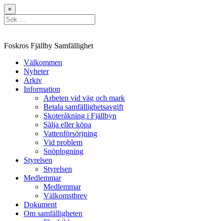
Hoppa
×
till
Sök
innehåll
efter:
Foskros Fjällby Samfällighet
Välkommen
Nyheter
Arkiv
Information
Arbeten vid väg och mark
Betala samfällighetsavgift
Skoteråkning i Fjällbyn
Sälja eller köpa
Vattenförsörjning
Vid problem
Snöplogning
Styrelsen
Styrelsen
Medlemmar
Medlemmar
Välkomstbrev
Dokument
Om samfälligheten