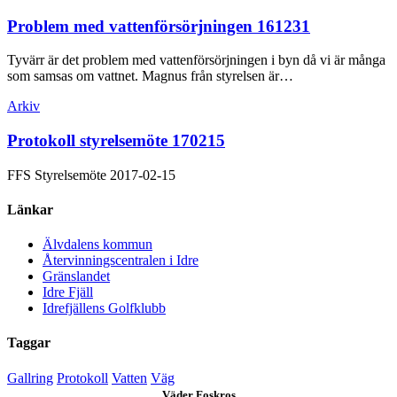
Problem med vattenförsörjningen 161231
Tyvärr är det problem med vattenförsörjningen i byn då vi är många
som samsas om vattnet. Magnus från styrelsen är…
Arkiv
Protokoll styrelsemöte 170215
FFS Styrelsemöte 2017-02-15
Länkar
Älvdalens kommun
Återvinningscentralen i Idre
Gränslandet
Idre Fjäll
Idrefjällens Golfklubb
Taggar
Gallring
Protokoll
Vatten
Väg
Väder Foskros