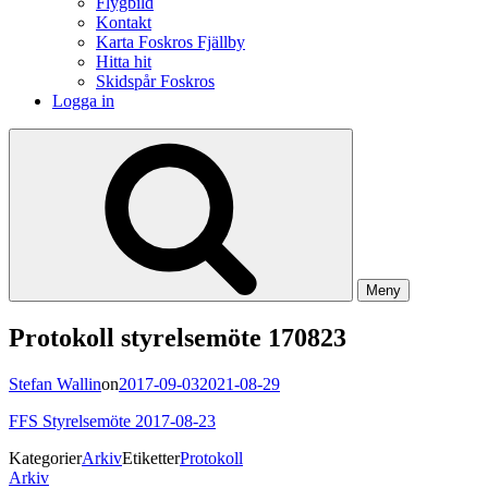
Flygbild
Kontakt
Karta Foskros Fjällby
Hitta hit
Skidspår Foskros
Logga in
Meny
Protokoll styrelsemöte 170823
Stefan Wallin
on
2017-09-03
2021-08-29
FFS Styrelsemöte 2017-08-23
Kategorier
Arkiv
Etiketter
Protokoll
Inläggsnavigering
Arkiv