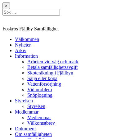
Hoppa
×
till
Sök
innehåll
efter:
Foskros Fjällby Samfällighet
Välkommen
Nyheter
Arkiv
Information
Arbeten vid väg och mark
Betala samfällighetsavgift
Skoteråkning i Fjällbyn
Sälja eller köpa
Vattenförsörjning
Vid problem
Snöplogning
Styrelsen
Styrelsen
Medlemmar
Medlemmar
Välkomstbrev
Dokument
Om samfälligheten