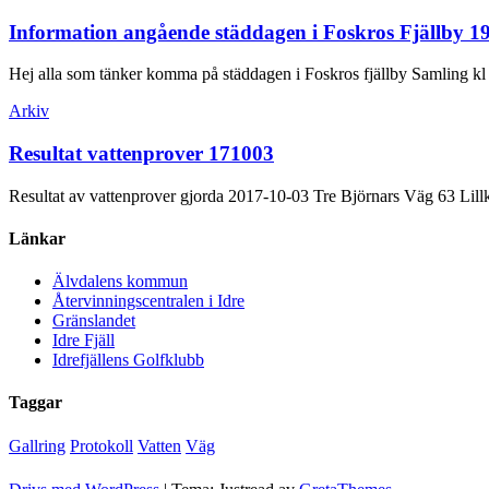
Information angående städdagen i Foskros Fjällby 19
Hej alla som tänker komma på städdagen i Foskros fjällby Samling kl
Arkiv
Resultat vattenprover 171003
Resultat av vattenprover gjorda 2017-10-03 Tre Björnars Väg 63 Lill
Länkar
Älvdalens kommun
Återvinningscentralen i Idre
Gränslandet
Idre Fjäll
Idrefjällens Golfklubb
Taggar
Gallring
Protokoll
Vatten
Väg