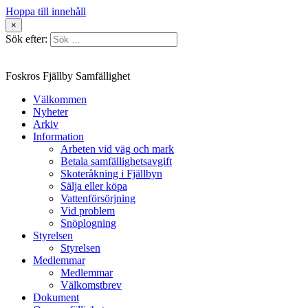
Hoppa till innehåll
×
Sök efter:
Foskros Fjällby Samfällighet
Välkommen
Nyheter
Arkiv
Information
Arbeten vid väg och mark
Betala samfällighetsavgift
Skoteråkning i Fjällbyn
Sälja eller köpa
Vattenförsörjning
Vid problem
Snöplogning
Styrelsen
Styrelsen
Medlemmar
Medlemmar
Välkomstbrev
Dokument