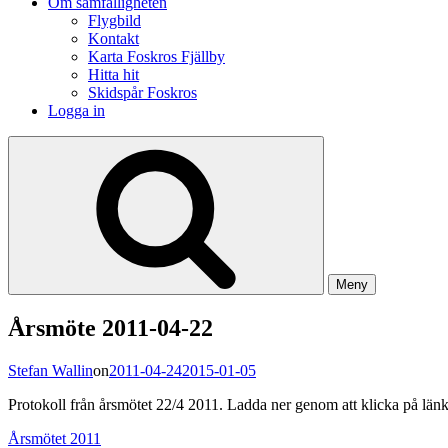
Om samfälligheten
Flygbild
Kontakt
Karta Foskros Fjällby
Hitta hit
Skidspår Foskros
Logga in
Meny
Årsmöte 2011-04-22
Stefan Wallin
on
2011-04-24
2015-01-05
Protokoll från årsmötet 22/4 2011. Ladda ner genom att klicka på län
Årsmötet 2011