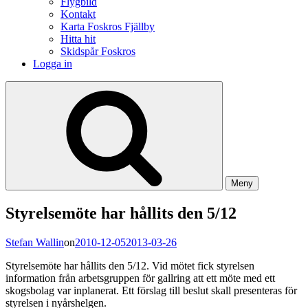
Flygbild
Kontakt
Karta Foskros Fjällby
Hitta hit
Skidspår Foskros
Logga in
Meny
Styrelsemöte har hållits den 5/12
Stefan Wallin
on
2010-12-05
2013-03-26
Styrelsemöte har hållits den 5/12. Vid mötet fick styrelsen
information från arbetsgruppen för gallring att ett möte med ett
skogsbolag var inplanerat. Ett förslag till beslut skall presenteras för
styrelsen i nyårshelgen.