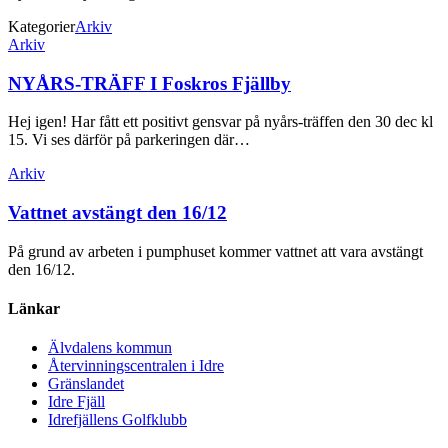
Kategorier
Arkiv
Inläggsnavigering
Arkiv
NYÅRS-TRÄFF I Foskros Fjällby
Hej igen! Har fått ett positivt gensvar på nyårs-träffen den 30 dec kl
15. Vi ses därför på parkeringen där…
Arkiv
Vattnet avstängt den 16/12
På grund av arbeten i pumphuset kommer vattnet att vara avstängt
den 16/12.
Länkar
Älvdalens kommun
Återvinningscentralen i Idre
Gränslandet
Idre Fjäll
Idrefjällens Golfklubb