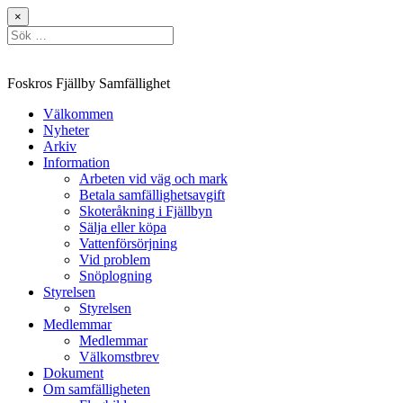
Hoppa
×
till
Sök
innehåll
efter:
Foskros Fjällby Samfällighet
Välkommen
Nyheter
Arkiv
Information
Arbeten vid väg och mark
Betala samfällighetsavgift
Skoteråkning i Fjällbyn
Sälja eller köpa
Vattenförsörjning
Vid problem
Snöplogning
Styrelsen
Styrelsen
Medlemmar
Medlemmar
Välkomstbrev
Dokument
Om samfälligheten