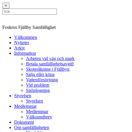
Hoppa
×
till
Sök
innehåll
efter:
Foskros Fjällby Samfällighet
Välkommen
Nyheter
Arkiv
Information
Arbeten vid väg och mark
Betala samfällighetsavgift
Skoteråkning i Fjällbyn
Sälja eller köpa
Vattenförsörjning
Vid problem
Snöplogning
Styrelsen
Styrelsen
Medlemmar
Medlemmar
Välkomstbrev
Dokument
Om samfälligheten