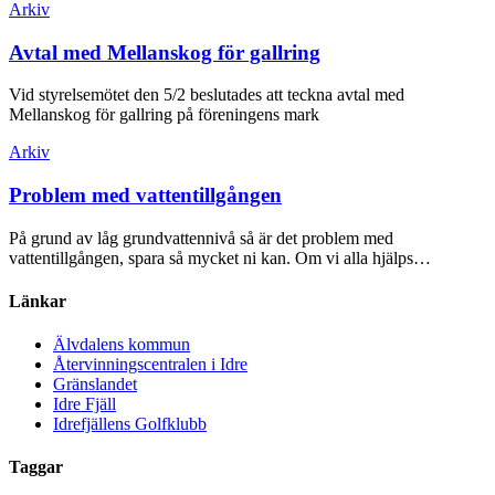
Inläggsnavigering
Arkiv
Avtal med Mellanskog för gallring
Vid styrelsemötet den 5/2 beslutades att teckna avtal med
Mellanskog för gallring på föreningens mark
Arkiv
Problem med vattentillgången
På grund av låg grundvattennivå så är det problem med
vattentillgången, spara så mycket ni kan. Om vi alla hjälps…
Länkar
Älvdalens kommun
Återvinningscentralen i Idre
Gränslandet
Idre Fjäll
Idrefjällens Golfklubb
Taggar