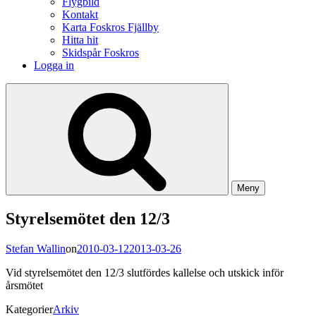
Flygbild
Kontakt
Karta Foskros Fjällby
Hitta hit
Skidspår Foskros
Logga in
Meny
Styrelsemötet den 12/3
Stefan Wallin
on
2010-03-12
2013-03-26
Vid styrelsemötet den 12/3 slutfördes kallelse och utskick inför
årsmötet
Kategorier
Arkiv