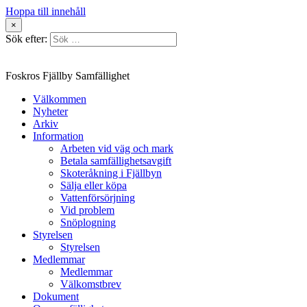
Hoppa till innehåll
×
Sök efter:
Foskros Fjällby Samfällighet
Välkommen
Nyheter
Arkiv
Information
Arbeten vid väg och mark
Betala samfällighetsavgift
Skoteråkning i Fjällbyn
Sälja eller köpa
Vattenförsörjning
Vid problem
Snöplogning
Styrelsen
Styrelsen
Medlemmar
Medlemmar
Välkomstbrev
Dokument