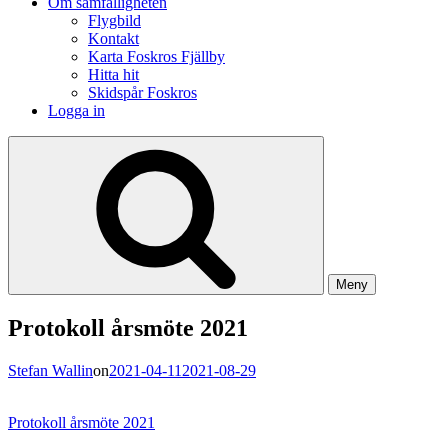
Om samfälligheten
Flygbild
Kontakt
Karta Foskros Fjällby
Hitta hit
Skidspår Foskros
Logga in
Meny
Protokoll årsmöte 2021
Stefan Wallin
on
2021-04-11
2021-08-29
Protokoll årsmöte 2021