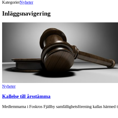
Kategorier
Nyheter
Inläggsnavigering
Nyheter
Kallelse till årsstämma
Medlemmarna i Foskros Fjällby samfällighetsförening kallas härmed ti