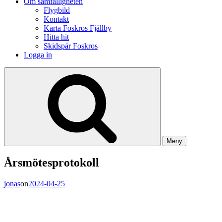
Om samfälligheten
Flygbild
Kontakt
Karta Foskros Fjällby
Hitta hit
Skidspår Foskros
Logga in
Meny
Årsmötesprotokoll
jonas
on
2024-04-25