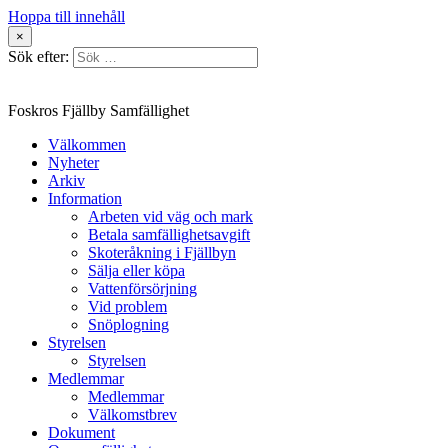
Hoppa till innehåll
×
Sök efter:
Foskros Fjällby Samfällighet
Välkommen
Nyheter
Arkiv
Information
Arbeten vid väg och mark
Betala samfällighetsavgift
Skoteråkning i Fjällbyn
Sälja eller köpa
Vattenförsörjning
Vid problem
Snöplogning
Styrelsen
Styrelsen
Medlemmar
Medlemmar
Välkomstbrev
Dokument