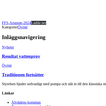
FFS-Arsmote-2024
Ladda ner
Kategorier
Övrigt
Inläggsnavigering
Nyheter
Resultat vattenprov
Övrigt
Traditionen fortsätter
Styrelsen bjuder sedvanligt med pompa och ståt in till den klassisk
Länkar
Älvdalens kommun